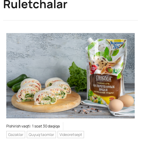
Ruletchalar
Pishirish vaqti: 1 soat 30 daqiqa
Gazaklar
Quyuq taomlar
Videoretsept