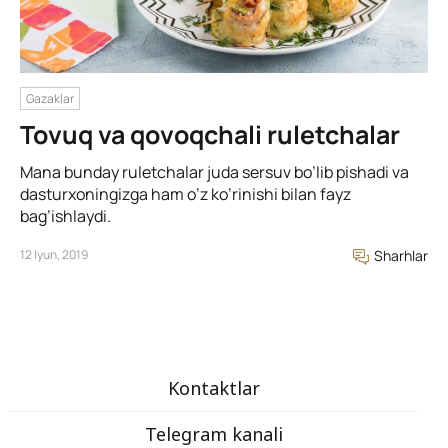
Gazaklar
Tovuq va qovoqchali ruletchalar
Mana bunday ruletchalar juda sersuv bo’lib pishadi va
dasturxoningizga ham o’z ko’rinishi bilan fayz
bag’ishlaydi.
12 Iyun, 2019
Sharhlar
Kontaktlar
Telegram kanali