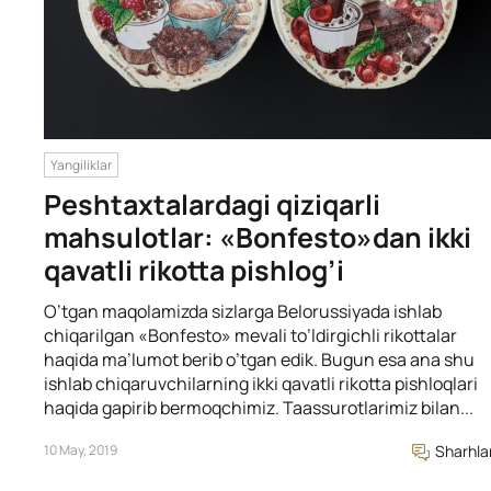
Yangiliklar
Peshtaxtalardagi qiziqarli
mahsulotlar: «Bonfesto»dan ikki
qavatli rikotta pishlog’i
O’tgan maqolamizda sizlarga Belorussiyada ishlab
chiqarilgan «Bonfesto» mevali to’ldirgichli rikottalar
haqida ma’lumot berib o’tgan edik. Bugun esa ana shu
ishlab chiqaruvchilarning ikki qavatli rikotta pishloqlari
haqida gapirib bermoqchimiz. Taassurotlarimiz bilan...
10 May, 2019
Sharhla