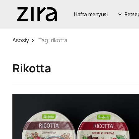
Hafta menyusi
Retse
Asosiy
Tag:
rikotta
Rikotta