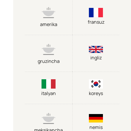
fransuz
amerika
ingliz
gruzincha
italyan
koreys
nemis
meksikancha