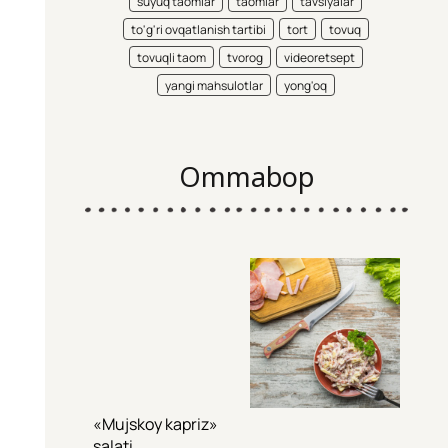
suyuq taomlar
taomlar
tavsiyalar
to'g'ri ovqatlanish tartibi
tort
tovuq
tovuqli taom
tvorog
videoretsept
yangi mahsulotlar
yong'oq
Ommabop
«Mujskoy kapriz»
salati