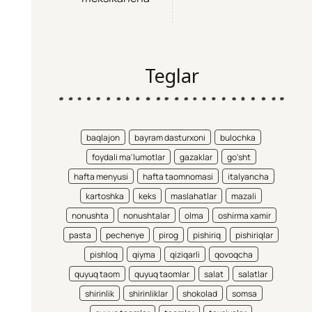
Teglar
baqlajon
bayram dasturxoni
bulochka
foydali ma'lumotlar
gazaklar
go'sht
hafta menyusi
hafta taomnomasi
italyancha
kartoshka
keks
maslahatlar
mazali
nonushta
nonushtalar
olma
oshirma xamir
pasta
pechenye
pirog
pishiriq
pishiriqlar
pishloq
qiyma
qiziqarli
qovoqcha
quyuq taom
quyuq taomlar
salat
salatlar
shirinlik
shirinliklar
shokolad
somsa