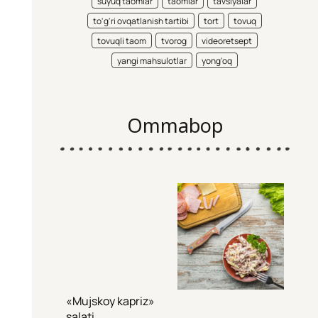
suyuq taomlar
taomlar
tavsiyalar
to'g'ri ovqatlanish tartibi
tort
tovuq
tovuqli taom
tvorog
videoretsept
yangi mahsulotlar
yong'oq
Ommabop
«Mujskoy kapriz»
salati