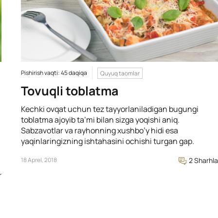
Pishirish vaqti: 45 daqiqa
Quyuq taomlar
Tovuqli toblatma
Kechki ovqat uchun tez tayyorlaniladigan bugungi
toblatma ajoyib ta’mi bilan sizga yoqishi aniq.
Sabzavotlar va rayhonning xushbo’y hidi esa
yaqinlaringizning ishtahasini ochishi turgan gap.
18 Aprel, 2018
2 Sharhla
r