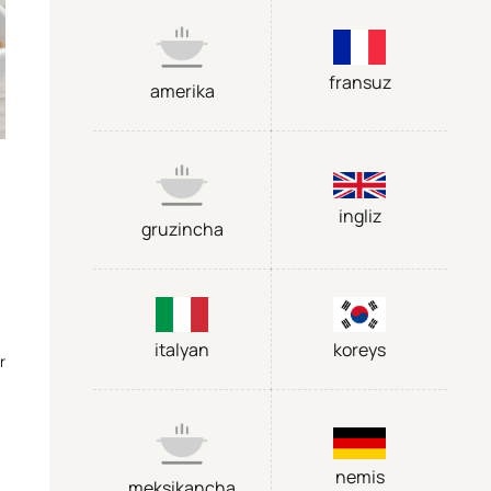
fransuz
amerika
ingliz
gruzincha
italyan
koreys
r
nemis
meksikancha