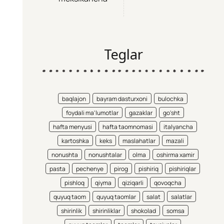
Teglar
baqlajon
bayram dasturxoni
bulochka
foydali ma'lumotlar
gazaklar
go'sht
hafta menyusi
hafta taomnomasi
italyancha
kartoshka
keks
maslahatlar
mazali
nonushta
nonushtalar
olma
oshirma xamir
pasta
pechenye
pirog
pishiriq
pishiriqlar
pishloq
qiyma
qiziqarli
qovoqcha
quyuq taom
quyuq taomlar
salat
salatlar
shirinlik
shirinliklar
shokolad
somsa