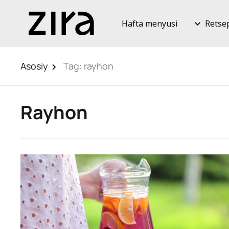
Hafta menyusi
Retse
Asosiy
Tag:
rayhon
Rayhon