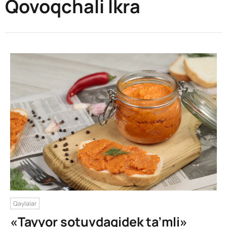
Qovoqchali Ikra
Qaylalar
«Tayyor sotuvdagidek ta’mli»