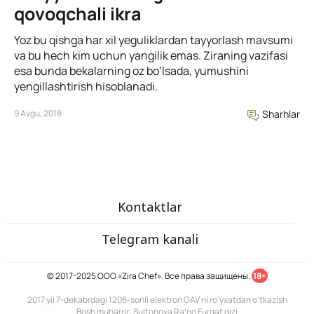
qovoqchali ikra
Yoz bu qishga har xil yeguliklardan tayyorlash mavsumi
va bu hech kim uchun yangilik emas. Ziraning vazifasi
esa bunda bekalarning oz bo’lsada, yumushini
yengillashtirish hisoblanadi.
9 Avgu, 2018
Sharhlar
Kontaktlar
Telegram kanali
© 2017-2025 ООО «Zira Chef». Все права защищены.
18+
2017 yil 7-dekabrdagi 1206-sonli elektron OAV ni ro'yxatdan o'tkazish
Bosh muharrir: Sultonova Ra’no Furqat qizi