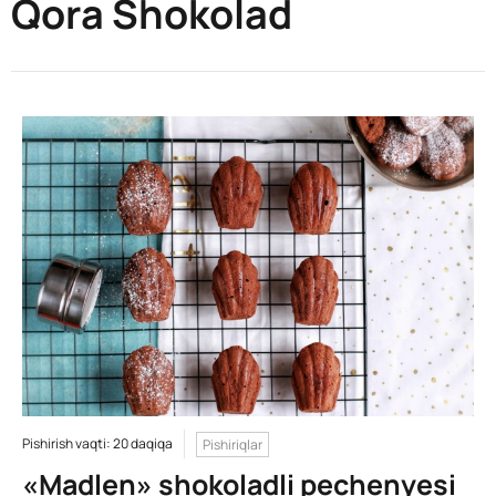
Qora Shokolad
Pishirish vaqti: 20 daqiqa
Pishiriqlar
«Madlen» shokoladli pechenyesi