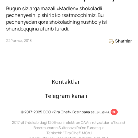
Bugun sizlarga mazali «Madlen» shokoladli
pechenyesini pishirib ko’rsatmoqchimiz. Bu
pechenyedan qora shokoladning xushbo’y isi
shundoqqqina ufurib turadi.
22 Yanvar, 2018
Sharhlar
Kontaktlar
Telegram kanali
© 2017-2025 ООО «Zira Chef». Все права защищены.
18+
2017 yil 7-dekabrdagi 1206-sonli elektron OAV ni ro'yxatdan o'tkazish
Bosh muharrir: Sultonova Ra’no Furqat qizi
Ta'sischi: "Zira Chef" MChJ