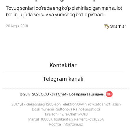
Tovuq sonlari qo’rada eng ko’p pishiriladigan mahsulot
bo’lib, u juda sersuv va yumshoq bo’lib pishadi.
26 Avgu, 2018
Sharhlar
Kontaktlar
Telegram kanali
© 2017-2025 ООО «Zira Chef». Все права защищены.
18+
2017 yil 7-dekabrdagi 1206-sonli elektron OAV ni ro'yxatdan o'tkazish
Bosh muharrir: Sultonova Ra’no Furqat qizi
Ta'sischi: "Zira Chef" MChJ
Manzil: 100007, Toshkent sh. Parkent ko'ch. 26A
Pochta: info@zira.uz