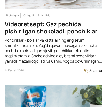
Pishiriqlar
Qiziqarli
Shirinliklar
Videoretsept: Gaz pechida
pishirilgan shokoladli ponchiklar
Ponchiklar – bolalar va kattalarning eng sevimli
shirinliklaridan biri. Yog’da qovurilmaydigan, aksincha
pechda pishiriladigan ajoyib ponchiklar retseptini
taqdim etamiz. Shokoladning ajoyib tami ponchiklarni
yanada mazaliroq qiladi va ushbu yog’da qovurilmagan...
14 Fevral, 2020
Sharhlar