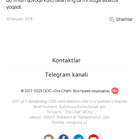
boʻlmish qovoqli kulchalarning taʼmi sizga albatta
yoqadi.
20 Noyabr, 2018
Sharhlar
Kontaktlar
Telegram kanali
© 2017-2025 ООО «Zira Chef». Все права защищены.
18+
2017 yil 7-dekabrdagi 1206-sonli elektron OAV ni ro'yxatdan o'tkazish
Bosh muharrir: Sultonova Ra’no Furqat qizi
Ta'sischi: "Zira Chef" MChJ
Manzil: 100007, Toshkent sh. Parkent ko'ch. 26A
Pochta: info@zira.uz