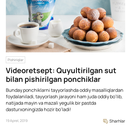
Pishiriqlar
Videoretsept: Quyultirilgan sut
bilan pishirilgan ponchiklar
Bunday ponchiklarni tayyorlashda oddiy masalliqlardan
foydalaniladi, tayyorlash jarayoni ham juda oddiy bo’lib,
natijada mayin va mazali yegulik bir pastda
dasturxoningizda hozir bo’ladi!
19 Aprel, 2019
Sharhlar