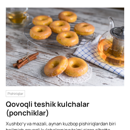
Pishiriqlar
Qovoqli teshik kulchalar
(ponchiklar)
Xushboʻy va mazali, aynan kuzbop pishiriqlardan biri