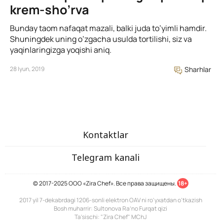
krem-sho’rva
Bunday taom nafaqat mazali, balki juda to’yimli hamdir.
Shuningdek uning o’zgacha usulda tortilishi, siz va
yaqinlaringizga yoqishi aniq.
28 Iyun, 2019
Sharhlar
Kontaktlar
Telegram kanali
© 2017-2025 ООО «Zira Chef». Все права защищены.
18+
2017 yil 7-dekabrdagi 1206-sonli elektron OAV ni ro'yxatdan o'tkazish
Bosh muharrir: Sultonova Ra’no Furqat qizi
Ta'sischi: "Zira Chef" MChJ