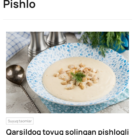
Pishlo
Suyuq taomlar
Qarsildoq tovuq solingan pishloqli