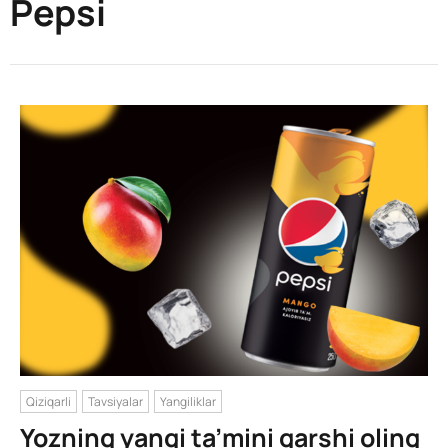
Pepsi
Qiziqarli
Tavsiyalar
Yangiliklar
Yozning yangi ta’mini qarshi oling