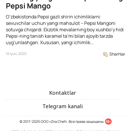
Pepsi Mango
O’zbekistonda Pepsi gazli shirin ichimliklarni
sevuvchilar uchun yangi mahsulot – Pepsi Mangoni
sotuvga chiqardi. Ekzotik mevalarning boy xushbo’y hidi
Pepsi-ning tanish karamel ta’mi bilan ajoyib tarzda
uyg’unlashgan. Xususan, yangi ichimlik...
10 Iyun, 2020
Sharhlar
Kontaktlar
Telegram kanali
© 2017-2025 ООО «Zira Chef». Все права защищены.
18+