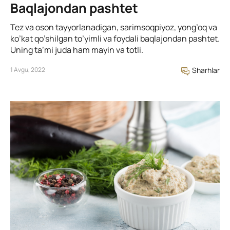
Baqlajondan pashtet
Tez va oson tayyorlanadigan, sarimsoqpiyoz, yong’oq va
ko’kat qo’shilgan to’yimli va foydali baqlajondan pashtet.
Uning ta’mi juda ham mayin va totli.
1 Avgu, 2022
Sharhlar