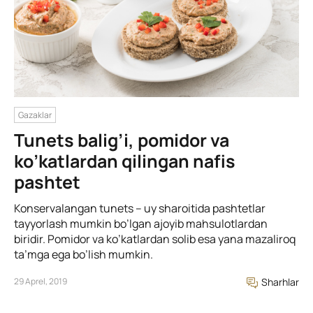
Gazaklar
Tunets balig’i, pomidor va
ko’katlardan qilingan nafis
pashtet
Konservalangan tunets – uy sharoitida pashtetlar
tayyorlash mumkin bo’lgan ajoyib mahsulotlardan
biridir. Pomidor va ko’katlardan solib esa yana mazaliroq
ta’mga ega bo’lish mumkin.
29 Aprel, 2019
Sharhlar