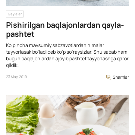
Qaylalar
Pishirilgan baqlajonlardan qayla-
pashtet
Ko’pincha mavsumiy sabzavotlardan nimalar
tayyorlasak bo’ladi deb ko’p so’raysizlar. Shu sabab ham
bugun baqlajonlardan ajoyib pashtet tayyorlashga qaror
qildik.
23 May, 2019
Sharhlar