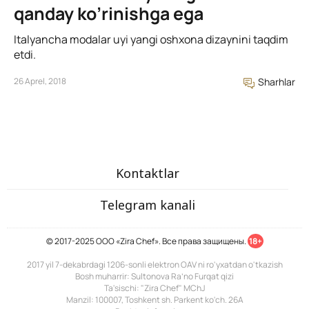
qanday ko’rinishga ega
Italyancha modalar uyi yangi oshxona dizaynini taqdim
etdi.
26 Aprel, 2018
Sharhlar
Kontaktlar
Telegram kanali
© 2017-2025 ООО «Zira Chef». Все права защищены.
18+
2017 yil 7-dekabrdagi 1206-sonli elektron OAV ni ro'yxatdan o'tkazish
Bosh muharrir: Sultonova Ra’no Furqat qizi
Ta'sischi: "Zira Chef" MChJ
Manzil: 100007, Toshkent sh. Parkent ko'ch. 26A