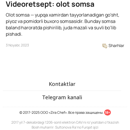
Videoretsept: olot somsa
Olot somsa — yupqa xamirdan tayyorlanadigan go’sht,
piyoz va pomidorli buxoro somsasidir. Bunday somsa
baland haroratda pishirilib, juda mazali va suvli bo’lib
pishadi.
3 Noyabr, 2023
Sharhlar
Kontaktlar
Telegram kanali
© 2017-2025 ООО «Zira Chef». Все права защищены.
18+
2017 yil 7-dekabrdagi 1206-sonli elektron OAV ni ro'yxatdan o'tkazish
Bosh muharrir: Sultonova Ra’no Furqat qizi