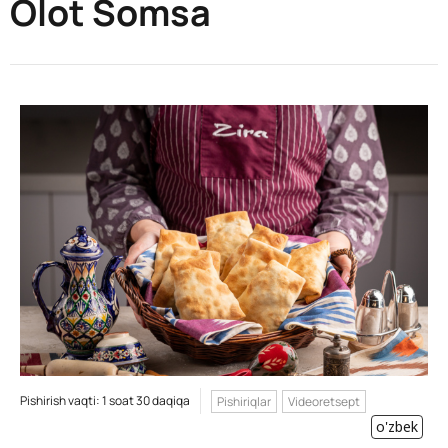
Olot Somsa
Pishirish vaqti: 1 soat 30 daqiqa
Pishiriqlar
Videoretsept
o'zbek