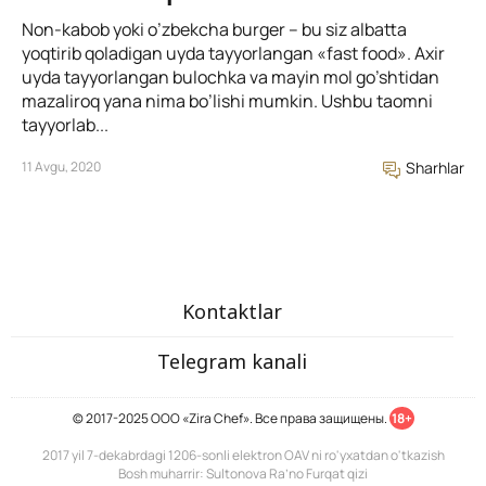
Non-kabob yoki o’zbekcha burger – bu siz albatta
yoqtirib qoladigan uyda tayyorlangan «fast food». Axir
uyda tayyorlangan bulochka va mayin mol go’shtidan
mazaliroq yana nima bo’lishi mumkin. Ushbu taomni
tayyorlab...
11 Avgu, 2020
Sharhlar
Kontaktlar
Telegram kanali
© 2017-2025 ООО «Zira Chef». Все права защищены.
18+
2017 yil 7-dekabrdagi 1206-sonli elektron OAV ni ro'yxatdan o'tkazish
Bosh muharrir: Sultonova Ra’no Furqat qizi