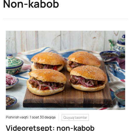
Non-kabob
Pishirish vaqti: 1 soat 30 daqiqa
Quyuq taomlar
Videoretsept: non-kabob