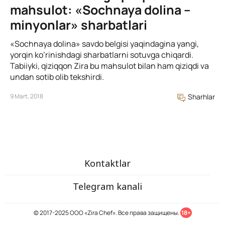
mahsulot: «Sochnaya dolina –
minyonlar» sharbatlari
«Sochnaya dolina» savdo belgisi yaqindagina yangi,
yorqin ko’rinishdagi sharbatlarni sotuvga chiqardi.
Tabiiyki, qiziqqon Zira bu mahsulot bilan ham qiziqdi va
undan sotib olib tekshirdi.
9 Mart, 2018
Sharhlar
Kontaktlar
Telegram kanali
© 2017-2025 ООО «Zira Chef». Все права защищены.
18+