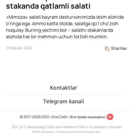
stakanda qatlamli salati
«Mimoza» salati bayram dasturxonimizda doim alohida
o’ringa ega. Ammo katta stolda, salatga qo’l cho’zish
noqulay. Buning yechimi bor – salatni stakanlarda
alohida har bir mehmon uchun tortish mumkin.
29 Dekabr, 2022
Sharhlar
Kontaktlar
Telegram kanali
© 2017-2025 ООО «Zira Chef». Все права защищены.
18+
2017 yil 7-dekabrdagi 1206-sonli elektron OAV ni ro'yxatdan o'tkazish
Bosh muharrir: Sultonova Ra’no Furqat qizi