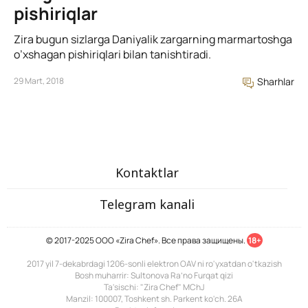
pishiriqlar
Zira bugun sizlarga Daniyalik zargarning marmartoshga
o’xshagan pishiriqlari bilan tanishtiradi.
29 Mart, 2018
Sharhlar
Kontaktlar
Telegram kanali
© 2017-2025 ООО «Zira Chef». Все права защищены.
18+
2017 yil 7-dekabrdagi 1206-sonli elektron OAV ni ro'yxatdan o'tkazish
Bosh muharrir: Sultonova Ra’no Furqat qizi
Ta'sischi: "Zira Chef" MChJ
Manzil: 100007, Toshkent sh. Parkent ko'ch. 26A