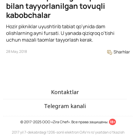
bilan tayyorlanilgan tovuqli
kabobchalar
Hozir pikniklar uyushtirib tabiat qo’ynida dam
olishlarning ayni fursati. U yanada qiziqroq o’tishi
uchun mazali taomlar tayyorlash kerak.
28 May, 2018
Sharhlar
Kontaktlar
Telegram kanali
© 2017-2025 ООО «Zira Chef». Все права защищены.
18+
2017 yil 7-dekabrdagi 1206-sonli elektron OAV ni ro'yxatdan o'tkazish