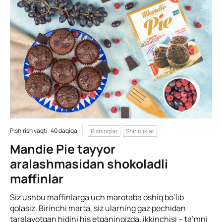
Pishirish vaqti: 40 daqiqa
Pishiriqlar
Shirinliklar
Mandie Pie tayyor
aralashmasidan shokoladli
maffinlar
Siz ushbu maffinlarga uch marotaba oshiq bo’lib
qolasiz. Birinchi marta, siz ularning gaz pechidan
taralayotgan hidini his etganingizda. ikkinchisi – ta’mni