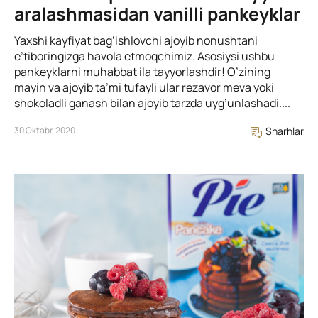
aralashmasidan vanilli pankeyklar
Yaxshi kayfiyat bag’ishlovchi ajoyib nonushtani
e’tiboringizga havola etmoqchimiz. Asosiysi ushbu
pankeyklarni muhabbat ila tayyorlashdir! O’zining
mayin va ajoyib ta’mi tufayli ular rezavor meva yoki
shokoladli ganash bilan ajoyib tarzda uyg’unlashadi....
30 Oktabr, 2020
Sharhlar