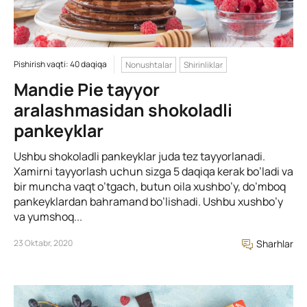
Pishirish vaqti: 40 daqiqa
Nonushtalar
Shirinliklar
Mandie Pie tayyor
aralashmasidan shokoladli
pankeyklar
Ushbu shokoladli pankeyklar juda tez tayyorlanadi.
Xamirni tayyorlash uchun sizga 5 daqiqa kerak bo’ladi va
bir muncha vaqt o’tgach, butun oila xushbo’y, do’mboq
pankeyklardan bahramand bo’lishadi. Ushbu xushbo’y
va yumshoq...
23 Oktabr, 2020
Sharhlar