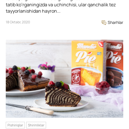
tatib ko’rganingizda va uchinchisi, ular qanchalik tez
tayyorlanishidan hayron...
18 Oktabr, 2020
Sharhlar
Pishiriqlar
Shirinliklar