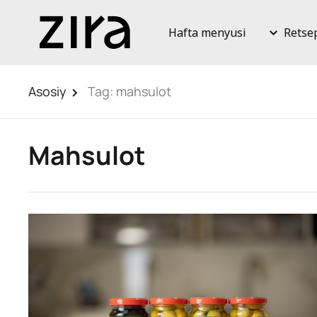
Hafta menyusi
Retse
Asosiy
Tag:
mahsulot
Mahsulot