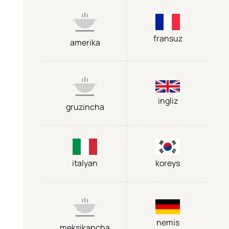
fransuz
amerika
ingliz
gruzincha
italyan
koreys
nemis
meksikancha