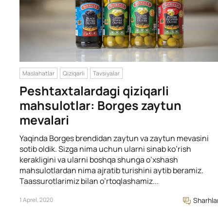
Maslahatlar
Qiziqarli
Tavsiyalar
Peshtaxtalardagi qiziqarli
mahsulotlar: Borges zaytun
mevalari
Yaqinda Borges brendidan zaytun va zaytun mevasini
sotib oldik. Sizga nima uchun ularni sinab ko’rish
kerakligini va ularni boshqa shunga o’xshash
mahsulotlardan nima ajratib turishini aytib beramiz.
Taassurotlarimiz bilan o’rtoqlashamiz...
1 Aprel, 2020
Sharhla