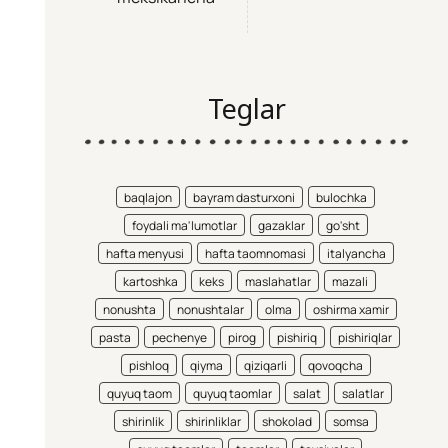
Teglar
baqlajon
bayram dasturxoni
bulochka
foydali ma'lumotlar
gazaklar
go'sht
hafta menyusi
hafta taomnomasi
italyancha
kartoshka
keks
maslahatlar
mazali
nonushta
nonushtalar
olma
oshirma xamir
pasta
pechenye
pirog
pishiriq
pishiriqlar
pishloq
qiyma
qiziqarli
qovoqcha
quyuq taom
quyuq taomlar
salat
salatlar
shirinlik
shirinliklar
shokolad
somsa