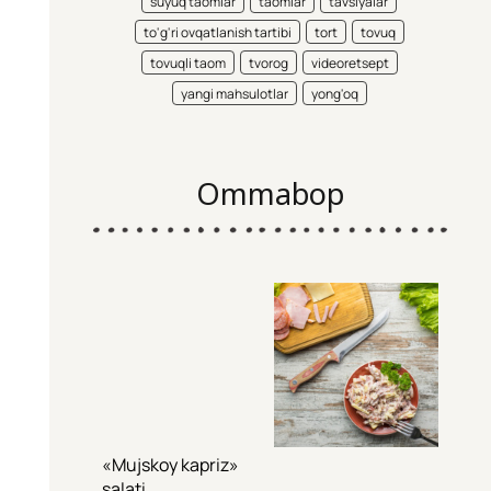
suyuq taomlar
taomlar
tavsiyalar
to'g'ri ovqatlanish tartibi
tort
tovuq
tovuqli taom
tvorog
videoretsept
yangi mahsulotlar
yong'oq
Ommabop
«Mujskoy kapriz»
salati