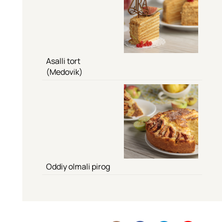
Asalli tort
(Medovik)
Oddiy olmali pirog