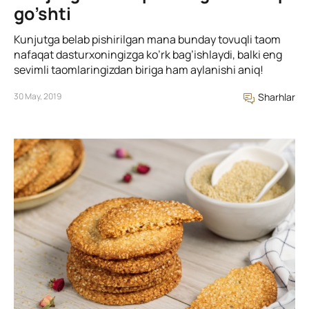
go’shti
Kunjutga belab pishirilgan mana bunday tovuqli taom
nafaqat dasturxoningizga ko’rk bag’ishlaydi, balki eng
sevimli taomlaringizdan biriga ham aylanishi aniq!
30 May, 2019
Sharhlar