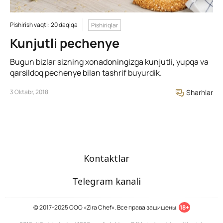
Pishirish vaqti: 20 daqiqa
Pishiriqlar
Kunjutli pechenye
Bugun bizlar sizning xonadoningizga kunjutli, yupqa va
qarsildoq pechenye bilan tashrif buyurdik.
3 Oktabr, 2018
Sharhlar
Kontaktlar
Telegram kanali
© 2017-2025 ООО «Zira Chef». Все права защищены.
18+