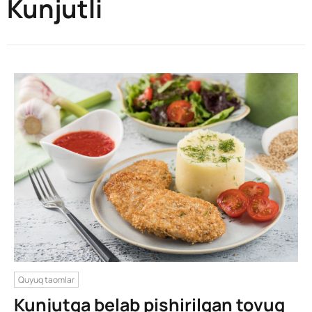
Kunjutli
Quyuq taomlar
Kunjutga belab pishirilgan tovuq