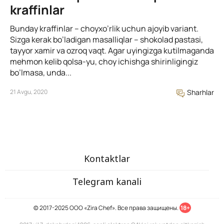
kraffinlar
Bunday kraffinlar – choyxo’rlik uchun ajoyib variant.
Sizga kerak bo’ladigan masalliqlar – shokolad pastasi,
tayyor xamir va ozroq vaqt. Agar uyingizga kutilmaganda
mehmon kelib qolsa-yu, choy ichishga shirinligingiz
bo’lmasa, unda...
21 Avgu, 2020
Sharhlar
Kontaktlar
Telegram kanali
© 2017-2025 ООО «Zira Chef». Все права защищены.
18+