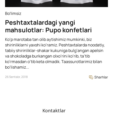
Bo'limsiz
Peshtaxtalardagi yangi
mahsulotlar: Pupo konfetlari
Ko’p marotaba tan olib aytishimiz mumkinki, biz
shirinliklarni yaxshi ko’ramiz. Peshtaxtalarda noodatiy,
tabiiy shirinliklar-shakar kukuniga bulg’angan apelsin
va shokoladga burkangan olxo’rini ko’rib, ta’tib
ko’rmasdan o’tib keta olmadik. Taassurotlarimiz bilan
bo’lishamiz...
26 Sentabr, 2018
Sharhlar
Kontaktlar