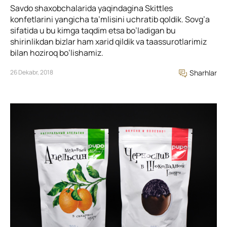
Savdo shaxobchalarida yaqindagina Skittles
konfetlarini yangicha ta’mlisini uchratib qoldik. Sovg’a
sifatida u bu kimga taqdim etsa bo’ladigan bu
shirinlikdan bizlar ham xarid qildik va taassurotlarimiz
bilan hoziroq bo’lishamiz.
26 Dekabr, 2018
Sharhlar