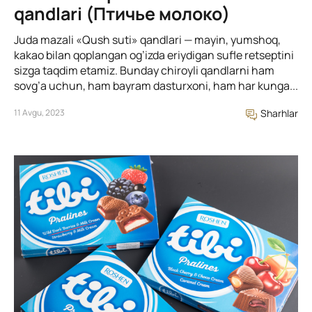
qandlari (Птичье молоко)
Juda mazali «Qush suti» qandlari — mayin, yumshoq,
kakao bilan qoplangan og’izda eriydigan sufle retseptini
sizga taqdim etamiz. Bunday chiroyli qandlarni ham
sovg’a uchun, ham bayram dasturxoni, ham har kunga...
11 Avgu, 2023
Sharhlar