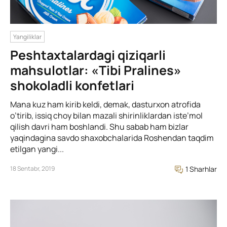
Yangiliklar
Peshtaxtalardagi qiziqarli
mahsulotlar: «Tibi Pralines»
shokoladli konfetlari
Mana kuz ham kirib keldi, demak, dasturxon atrofida
o’tirib, issiq choy bilan mazali shirinliklardan iste’mol
qilish davri ham boshlandi. Shu sabab ham bizlar
yaqindagina savdo shaxobchalarida Roshendan taqdim
etilgan yangi...
18 Sentabr, 2019
1 Sharhlar