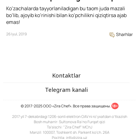
Ko’zachalarda tayyorlaniladigan bu taom juda mazali
bo’lib, ajoyib ko’rinishi bilan ko’pchilikni qiziqtirsa ajab
emas!
26 Iyul, 2019
Sharhlar
Kontaktlar
Telegram kanali
© 2017-2025 ООО «Zira Chef». Все права защищены.
18+
2017 yil 7-dekabrdagi 1206-sonli elektron OAV ni ro'yxatdan o'tkazish
Bosh muharrir: Sultonova Ra’no Furqat qizi
Ta'sischi: "Zira Chef" MChJ
Manzil: 100007, Toshkent sh. Parkent ko'ch. 26A
Pochta: info@zira.uz