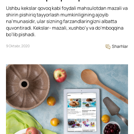
Ushbu kekslar qovoq kabi foydali mahsulotdan mazali va
shirin pishiriq tayyorlash mumkinligining ajoyib
na’munasidir, ular sizning farzandlaringizni albatta
quvontiradi. Kekslar- mazali, xushbo’y va do’mboqqina
bo’lib pishadi.
9 Oktabr, 2020
Sharhlar