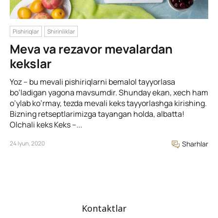
Pishiriqlar
Shirinliklar
Meva va rezavor mevalardan
kekslar
Yoz – bu mevali pishiriqlarni bemalol tayyorlasa
bo’ladigan yagona mavsumdir. Shunday ekan, xech ham
o’ylab ko’rmay, tezda mevali keks tayyorlashga kirishing.
Bizning retseptlarimizga tayangan holda, albatta!
Olchali keks Keks –...
24 Iyun, 2020
Sharhlar
Kontaktlar