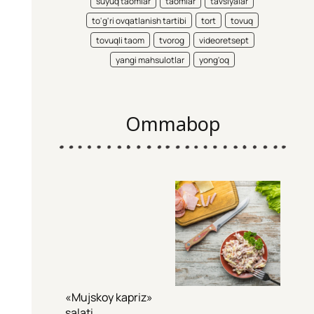
suyuq taomlar
taomlar
tavsiyalar
to'g'ri ovqatlanish tartibi
tort
tovuq
tovuqli taom
tvorog
videoretsept
yangi mahsulotlar
yong'oq
Ommabop
«Mujskoy kapriz»
salati