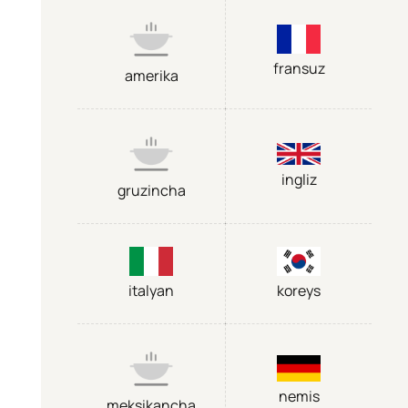
fransuz
amerika
ingliz
gruzincha
italyan
koreys
nemis
meksikancha