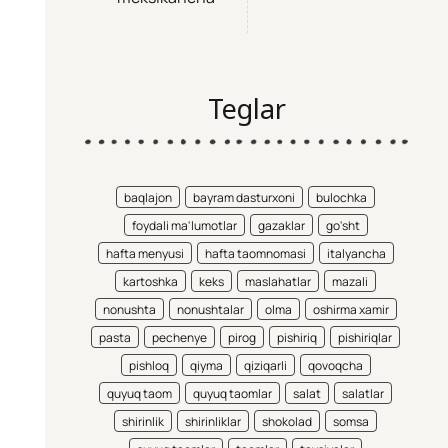
Teglar
baqlajon
bayram dasturxoni
bulochka
foydali ma'lumotlar
gazaklar
go'sht
hafta menyusi
hafta taomnomasi
italyancha
kartoshka
keks
maslahatlar
mazali
nonushta
nonushtalar
olma
oshirma xamir
pasta
pechenye
pirog
pishiriq
pishiriqlar
pishloq
qiyma
qiziqarli
qovoqcha
quyuq taom
quyuq taomlar
salat
salatlar
shirinlik
shirinliklar
shokolad
somsa