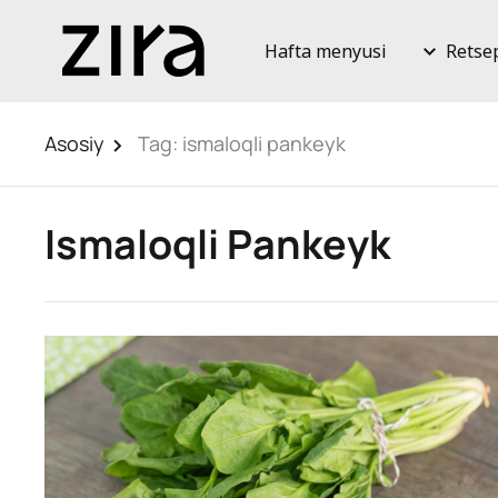
Hafta menyusi
Retse
Asosiy
Tag:
ismaloqli pankeyk
Ismaloqli Pankeyk