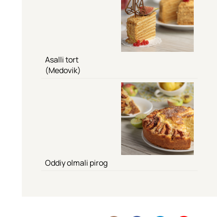
Asalli tort
(Medovik)
Oddiy olmali pirog