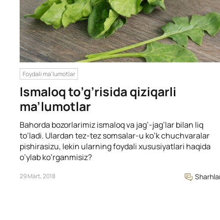
Foydali ma'lumotlar
Ismaloq to’g’risida qiziqarli
ma’lumotlar
Bahorda bozorlarimiz ismaloq va jag’-jag’lar bilan liq
to’ladi. Ulardan tez-tez somsalar-u ko’k chuchvaralar
pishirasizu, lekin ularning foydali xususiyatlari haqida
o’ylab ko’rganmisiz?
29 Mart, 2018
Sharhla