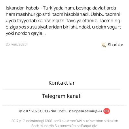
Iskandar-kabob – Turkiyada ham, boshqa davlatlarda
ham mashhur go’shtli taom hisoblanadi. Ushbu taomni
uyda tayyorlab ko’rishingizni tavsiya etamiz. Taomning
o’ziga xos xususiyatlaridan biri shundaki, u doim yogurt
yoki nordon qayla...
25 Iyun, 2020
Sharhlar
Kontaktlar
Telegram kanali
© 2017-2025 ООО «Zira Chef». Все права защищены.
18+
2017 yil 7-dekabrdagi 1206-sonli elektron OAV ni ro'yxatdan o'tkazish
Bosh muharrir: Sultonova Ra’no Furqat qizi