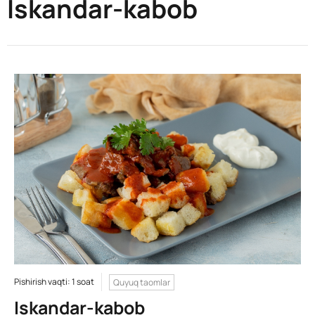
Iskandar-kabob
Pishirish vaqti: 1 soat
Quyuq taomlar
Iskandar-kabob