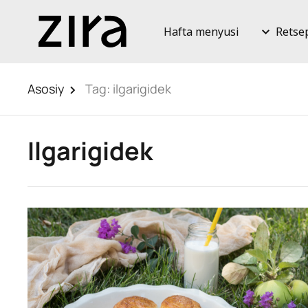
Hafta menyusi
Retse
Asosiy
Tag:
ilgarigidek
Ilgarigidek