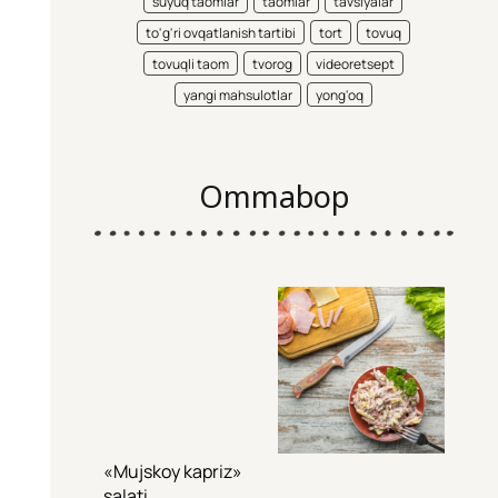
suyuq taomlar
taomlar
tavsiyalar
to'g'ri ovqatlanish tartibi
tort
tovuq
tovuqli taom
tvorog
videoretsept
yangi mahsulotlar
yong'oq
Ommabop
«Mujskoy kapriz»
salati