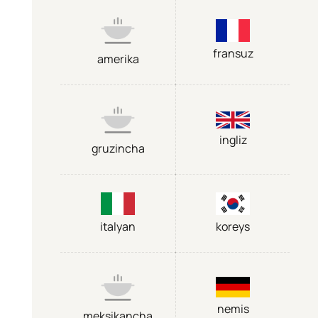
fransuz
amerika
ingliz
gruzincha
italyan
koreys
nemis
meksikancha