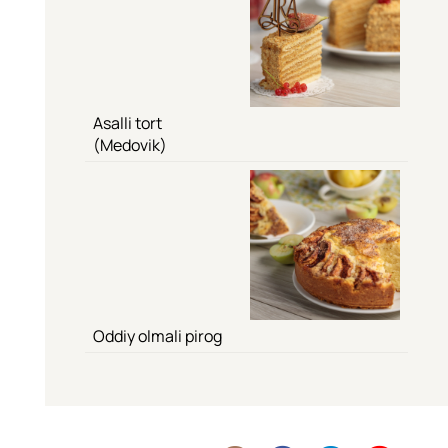
Asalli tort
(Medovik)
Oddiy olmali pirog