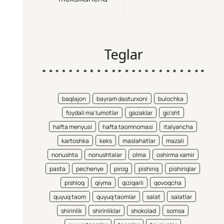
Teglar
baqlajon
bayram dasturxoni
bulochka
foydali ma'lumotlar
gazaklar
go'sht
hafta menyusi
hafta taomnomasi
italyancha
kartoshka
keks
maslahatlar
mazali
nonushta
nonushtalar
olma
oshirma xamir
pasta
pechenye
pirog
pishiriq
pishiriqlar
pishloq
qiyma
qiziqarli
qovoqcha
quyuq taom
quyuq taomlar
salat
salatlar
shirinlik
shirinliklar
shokolad
somsa