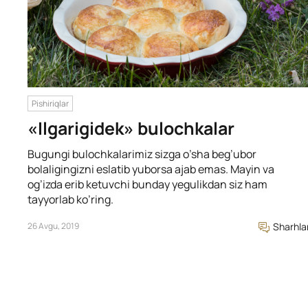
Pishiriqlar
«Ilgarigidek» bulochkalar
Bugungi bulochkalarimiz sizga o’sha beg’ubor
bolaligingizni eslatib yuborsa ajab emas. Mayin va
og’izda erib ketuvchi bunday yegulikdan siz ham
tayyorlab ko’ring.
26 Avgu, 2019
Sharhla