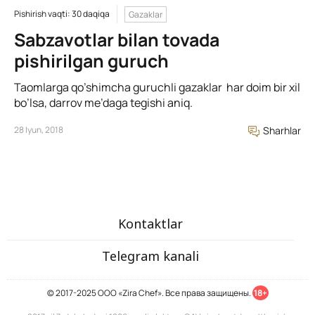
Pishirish vaqti: 30 daqiqa
Gazaklar
Sabzavotlar bilan tovada
pishirilgan guruch
Taomlarga qo’shimcha guruchli gazaklar har doim bir xil
bo’lsa, darrov me’daga tegishi aniq.
28 Iyun, 2018
Sharhlar
Kontaktlar
Telegram kanali
© 2017-2025 ООО «Zira Chef». Все права защищены.
18+