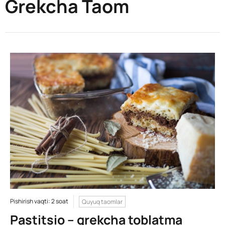
Grekcha Taom
Pishirish vaqti: 2 soat
Quyuq taomlar
Pastitsio – grekcha toblatma