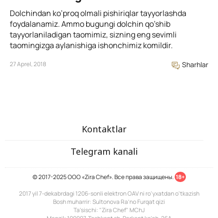
Dolchindan ko’proq olmali pishiriqlar tayyorlashda
foydalanamiz. Ammo bugungi dolchin qo’shib
tayyorlaniladigan taomimiz, sizning eng sevimli
taomingizga aylanishiga ishonchimiz komildir.
27 Aprel, 2018
Sharhlar
Kontaktlar
Telegram kanali
© 2017-2025 ООО «Zira Chef». Все права защищены.
18+
2017 yil 7-dekabrdagi 1206-sonli elektron OAV ni ro'yxatdan o'tkazish
Bosh muharrir: Sultonova Ra’no Furqat qizi
Ta'sischi: "Zira Chef" MChJ