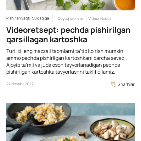
Pishirish vaqti: 50 daqiqa
Quyuq taomlar
Videoretsept
Videoretsept: pechda pishirilgan
qarsillagan kartoshka
Turli xil eng mazzali taomlarni ta’tib ko’rish mumkin,
ammo pechda pishirilgan kartoshkani barcha sevadi.
Ajoyib ta’mli va juda oson tayyorlanadigan pechda
pishirilgan kartoshka tayyorlashni taklif qilamiz.
24 Noyabr, 2022
Sharhlar