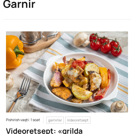
Garnir
Pishirish vaqti: 1 soat
garnirlar
Videoretsept
Videoretsept: «grilda