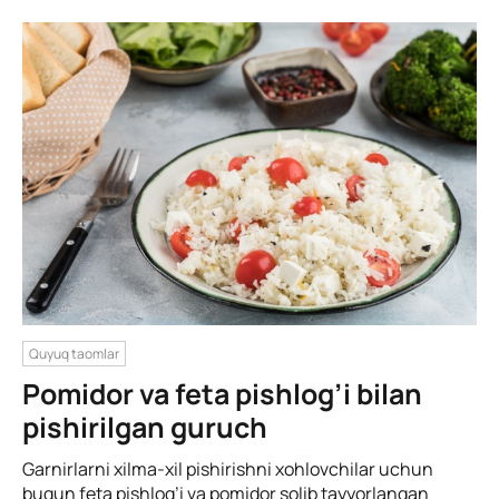
Quyuq taomlar
Pomidor va feta pishlog’i bilan
pishirilgan guruch
Garnirlarni xilma-xil pishirishni xohlovchilar uchun
bugun feta pishlog’i va pomidor solib tayyorlangan