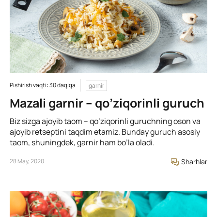
Pishirish vaqti: 30 daqiqa
garnir
Mazali garnir – qo’ziqorinli guruch
Biz sizga ajoyib taom – qo’ziqorinli guruchning oson va
ajoyib retseptini taqdim etamiz. Bunday guruch asosiy
taom, shuningdek, garnir ham bo’la oladi.
28 May, 2020
Sharhlar