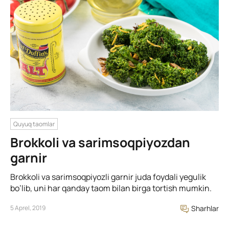
Quyuq taomlar
Brokkoli va sarimsoqpiyozdan
garnir
Brokkoli va sarimsoqpiyozli garnir juda foydali yegulik
bo’lib, uni har qanday taom bilan birga tortish mumkin.
5 Aprel, 2019
Sharhlar