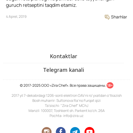
guruch retseptini taqdim etamiz.
4 Aprel, 2019
Sharhlar
Kontaktlar
Telegram kanali
© 2017-2025 ООО «Zira Chef». Все права защищены.
18+
2017 yil 7-dekabrdagi 1206-sonli elektron OAV ni ro'yxatdan o'tkazish
Bosh muharrir: Sultonova Ra’no Furqat qizi
Ta'sischi: "Zira Chef" MChJ
Manzil: 100007, Toshkent sh. Parkent ko'ch. 26A
Pochta: info@zira.uz