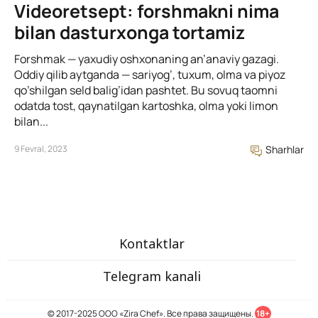
Videoretsept: forshmakni nima
bilan dasturxonga tortamiz
Forshmak — yaxudiy oshxonaning an’anaviy gazagi.
Oddiy qilib aytganda — sariyog’, tuxum, olma va piyoz
qo’shilgan seld balig’idan pashtet. Bu sovuq taomni
odatda tost, qaynatilgan kartoshka, olma yoki limon
bilan...
9 Fevral, 2023
Sharhlar
Kontaktlar
Telegram kanali
© 2017-2025 ООО «Zira Chef». Все права защищены.
18+