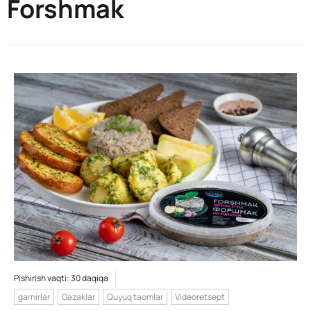
Forshmak
Pishirish vaqti: 30 daqiqa
garnirlar
Gazaklar
Quyuq taomlar
Videoretsept