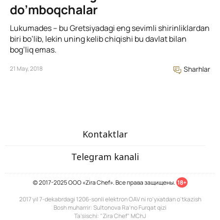
do’mboqchalar
Lukumades – bu Gretsiyadagi eng sevimli shirinliklardan
biri bo’lib, lekin uning kelib chiqishi bu davlat bilan
bog’liq emas.
21 May, 2018
Sharhlar
Kontaktlar
Telegram kanali
© 2017-2025 ООО «Zira Chef». Все права защищены.
18+
2017 yil 7-dekabrdagi 1206-sonli elektron OAV ni ro'yxatdan o'tkazish
Bosh muharrir: Sultonova Ra’no Furqat qizi
Ta'sischi: "Zira Chef" MChJ