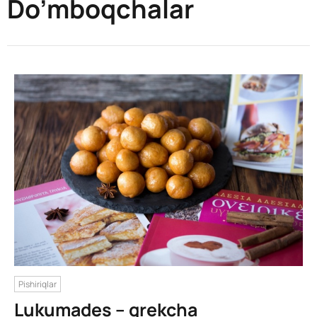
Do’mboqchalar
Pishiriqlar
Lukumades – grekcha