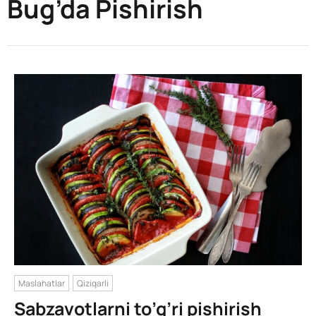
Bug’da Pishirish
Maslahatlar
Qiziqarli
Sabzavotlarni to’g’ri pishirish