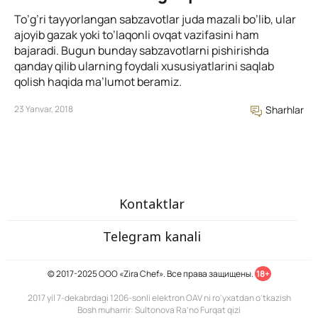
To’g’ri tayyorlangan sabzavotlar juda mazali bo’lib, ular
ajoyib gazak yoki to’laqonli ovqat vazifasini ham
bajaradi. Bugun bunday sabzavotlarni pishirishda
qanday qilib ularning foydali xususiyatlarini saqlab
qolish haqida ma’lumot beramiz.
23 Yanvar, 2018
Sharhlar
Kontaktlar
Telegram kanali
© 2017-2025 ООО «Zira Chef». Все права защищены.
18+
2017 yil 7-dekabrdagi 1206-sonli elektron OAV ni ro'yxatdan o'tkazish
Bosh muharrir: Sultonova Ra’no Furqat qizi