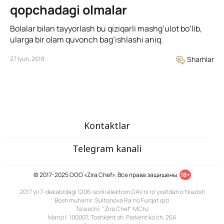
qopchadagi olmalar
Bolalar bilan tayyorlash bu qiziqarli mashg’ulot bo’lib,
ularga bir olam quvonch bag’ishlashi aniq.
27 Iyun, 2018
Sharhlar
Kontaktlar
Telegram kanali
© 2017-2025 ООО «Zira Chef». Все права защищены.
18+
2017 yil 7-dekabrdagi 1206-sonli elektron OAV ni ro'yxatdan o'tkazish
Bosh muharrir: Sultonova Ra’no Furqat qizi
Ta'sischi: "Zira Chef" MChJ
Manzil: 100007, Toshkent sh. Parkent ko'ch. 26A