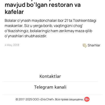
mavjud bo’lgan restoran va
kafelar
Bolalar o’ynash maydonchalari bor 21 ta Toshkentdagi
maskanlar. Siz u yerga borib, vaqtingizni chog’
o’tkazishingiz, bolalaringiz ham zerikmay maza qilib
o’ynashlari shubhasizdir.
4 May, 2018
Sharhlar
Kontaktlar
Telegram kanali
© 2017-2025 ООО «Zira Chef». Все права защищены.
18+