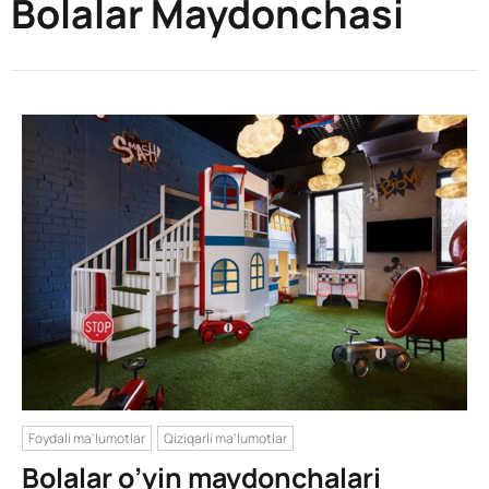
Bolalar Maydonchasi
Foydali ma'lumotlar
Qiziqarli ma'lumotlar
Bolalar o’yin maydonchalari