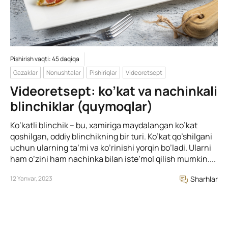
Pishirish vaqti: 45 daqiqa
Gazaklar
Nonushtalar
Pishiriqlar
Videoretsept
Videoretsept: ko’kat va nachinkali
blinchiklar (quymoqlar)
Ko’katli blinchik – bu, xamiriga maydalangan ko’kat
qoshilgan, oddiy blinchikning bir turi. Ko’kat qo’shilgani
uchun ularning ta’mi va ko’rinishi yorqin bo’ladi. Ularni
ham o’zini ham nachinka bilan iste’mol qilish mumkin....
12 Yanvar, 2023
Sharhlar