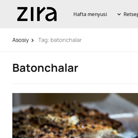
Hafta menyusi
Retse
Asosiy
Tag:
batonchalar
Batonchalar