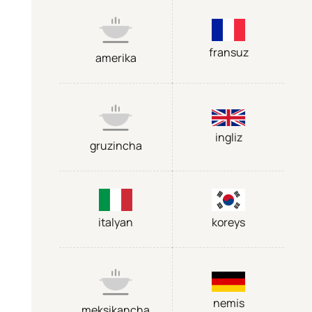
fransuz
amerika
ingliz
gruzincha
italyan
koreys
nemis
meksikancha