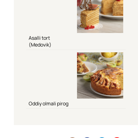
Asalli tort
(Medovik)
Oddiy olmali pirog