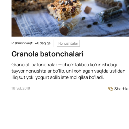
Pishirish vaqti: 40 daqiqa
Nonushtalar
Granola batonchalari
Granolali batonchalar — cho’ntakbop ko’rinishdagi
tayyor nonushtalar bo’lib, uni xohlagan vaqtda ustidan
iliq sut yoki yogurt solib iste’mol qilsa bo’ladi.
16 Iyul, 2018
Sharhla