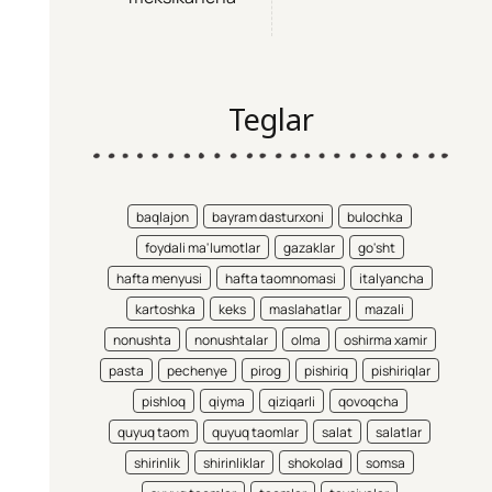
Teglar
baqlajon
bayram dasturxoni
bulochka
foydali ma'lumotlar
gazaklar
go'sht
hafta menyusi
hafta taomnomasi
italyancha
kartoshka
keks
maslahatlar
mazali
nonushta
nonushtalar
olma
oshirma xamir
pasta
pechenye
pirog
pishiriq
pishiriqlar
pishloq
qiyma
qiziqarli
qovoqcha
quyuq taom
quyuq taomlar
salat
salatlar
shirinlik
shirinliklar
shokolad
somsa