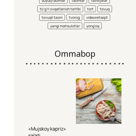
suyuq taomlar
taomlar
tavsiyalar
to'g'ri ovqatlanish tartibi
tort
tovuq
tovuqli taom
tvorog
videoretsept
yangi mahsulotlar
yong'oq
Ommabop
«Mujskoy kapriz»
salati