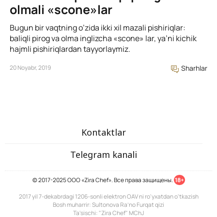
olmali «scone»lar
Bugun bir vaqtning o’zida ikki xil mazali pishiriqlar:
baliqli pirog va olma inglizcha «scone» lar, ya’ni kichik
hajmli pishiriqlardan tayyorlaymiz.
20 Noyabr, 2019
Sharhlar
Kontaktlar
Telegram kanali
© 2017-2025 ООО «Zira Chef». Все права защищены.
18+
2017 yil 7-dekabrdagi 1206-sonli elektron OAV ni ro'yxatdan o'tkazish
Bosh muharrir: Sultonova Ra’no Furqat qizi
Ta'sischi: "Zira Chef" MChJ