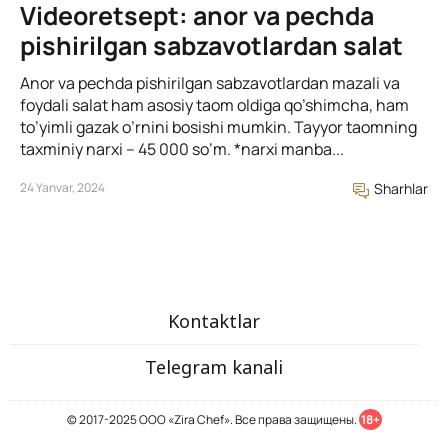
Videoretsept: anor va pechda
pishirilgan sabzavotlardan salat
Anor va pechda pishirilgan sabzavotlardan mazali va
foydali salat ham asosiy taom oldiga qo’shimcha, ham
to’yimli gazak o’rnini bosishi mumkin. Tayyor taomning
taxminiy narxi – 45 000 so’m. *narxi manba...
24 Yanvar, 2024
Sharhlar
Kontaktlar
Telegram kanali
© 2017-2025 ООО «Zira Chef». Все права защищены.
18+