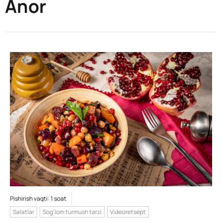
Anor
Pishirish vaqti: 1 soat
Salatlar
Sog'lom turmush tarzi
Videoretsept