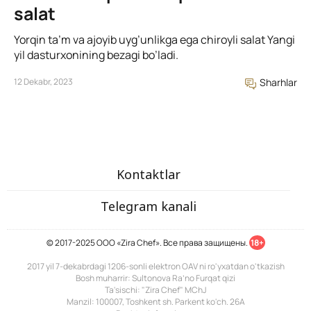
salat
Yorqin ta’m va ajoyib uyg’unlikga ega chiroyli salat Yangi
yil dasturxonining bezagi bo’ladi.
12 Dekabr, 2023
Sharhlar
Kontaktlar
Telegram kanali
© 2017-2025 ООО «Zira Chef». Все права защищены.
18+
2017 yil 7-dekabrdagi 1206-sonli elektron OAV ni ro'yxatdan o'tkazish
Bosh muharrir: Sultonova Ra’no Furqat qizi
Ta'sischi: "Zira Chef" MChJ
Manzil: 100007, Toshkent sh. Parkent ko'ch. 26A