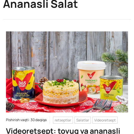
Ananasli Salat
Pishirish vaqti: 30 daqiqa
retseptlar
Salatlar
Videoretsept
Videoretsept: tovuq va ananasli