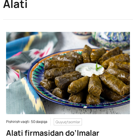
Alati
Pishirish vaqti: 50 daqiqa
Quyuq taomlar
Alati firmasidan do’lmalar