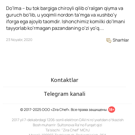
Do’lma – bu tok bargiga chiroyli qilib o’ralgan qiyma va
guruch bo’lib, u yoqimli nordon ta’mga va xushbo’y
iforga ega ajoyib taomdir. Ishonchimiz komilki do’lmani
tayyorlab ko’rmagan pazandaning o’zi yo’q....
23 Noyabr, 2020
Sharhlar
Kontaktlar
Telegram kanali
© 2017-2025 ООО «Zira Chef». Все права защищены.
18+
2017 yil 7-dekabrdagi 1206-sonli elektron OAV ni ro'yxatdan o'tkazish
Bosh muharrir: Sultonova Ra’no Furqat qizi
Ta'sischi: "Zira Chef" MChJ