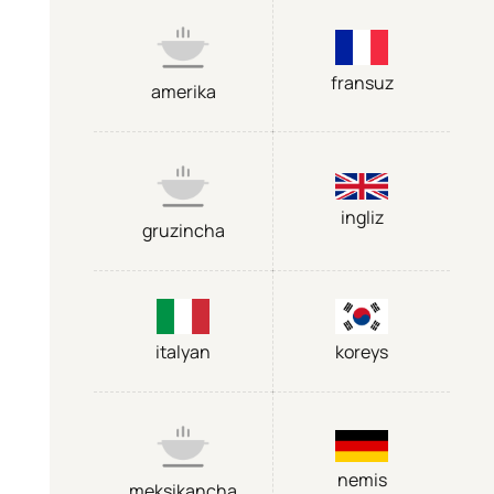
fransuz
amerika
ingliz
gruzincha
italyan
koreys
nemis
meksikancha