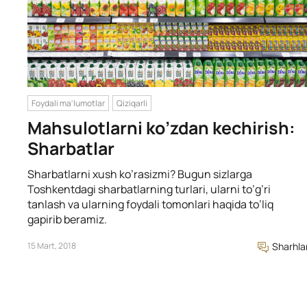
Foydali ma'lumotlar
Qiziqarli
Mahsulotlarni ko’zdan kechirish:
Sharbatlar
Sharbatlarni xush ko’rasizmi? Bugun sizlarga
Toshkentdagi sharbatlarning turlari, ularni to’g’ri
tanlash va ularning foydali tomonlari haqida to’liq
gapirib beramiz.
15 Mart, 2018
Sharhla