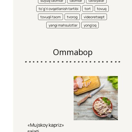
suyuq taomlar
taomlar
tavsiyalar
to'g'ri ovqatlanish tartibi
tort
tovuq
tovuqli taom
tvorog
videoretsept
yangi mahsulotlar
yong'oq
Ommabop
«Mujskoy kapriz»
salati