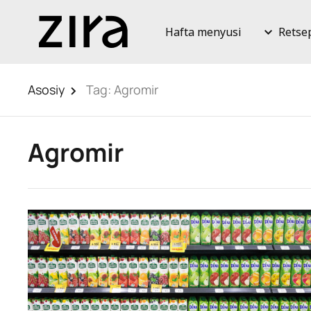
Hafta menyusi
Retse
Asosiy
Tag:
Agromir
Agromir