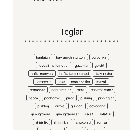
Teglar
baqlajon
bayram dasturxoni
bulochka
foydali ma'lumotlar
gazaklar
go'sht
hafta menyusi
hafta taomnomasi
italyancha
kartoshka
keks
maslahatlar
mazali
nonushta
nonushtalar
olma
oshirma xamir
pasta
pechenye
pirog
pishiriq
pishiriqlar
pishloq
qiyma
qiziqarli
qovoqcha
quyuq taom
quyuq taomlar
salat
salatlar
shirinlik
shirinliklar
shokolad
somsa