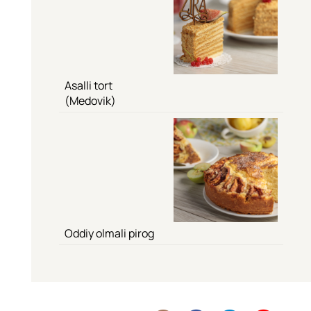
Asalli tort
(Medovik)
Oddiy olmali pirog