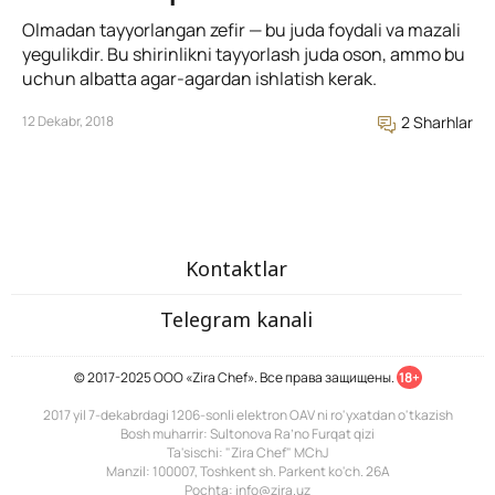
Olmadan tayyorlangan zefir — bu juda foydali va mazali
yegulikdir. Bu shirinlikni tayyorlash juda oson, ammo bu
uchun albatta agar-agardan ishlatish kerak.
12 Dekabr, 2018
2 Sharhlar
Kontaktlar
Telegram kanali
© 2017-2025 ООО «Zira Chef». Все права защищены.
18+
2017 yil 7-dekabrdagi 1206-sonli elektron OAV ni ro'yxatdan o'tkazish
Bosh muharrir: Sultonova Ra’no Furqat qizi
Ta'sischi: "Zira Chef" MChJ
Manzil: 100007, Toshkent sh. Parkent ko'ch. 26A
Pochta: info@zira.uz