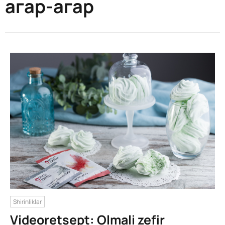
агар-агар
Shirinliklar
Videoretsept: Olmali zefir