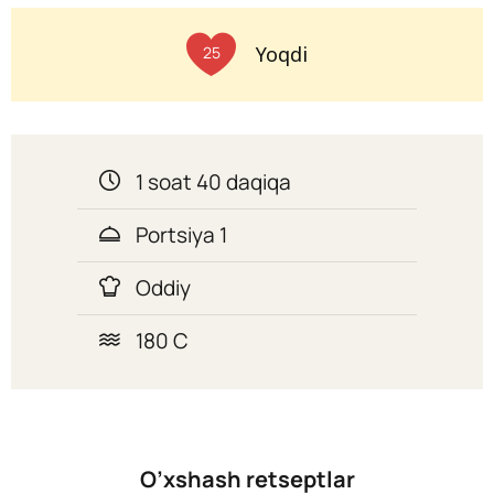
Yoqdi
25
1 soat 40 daqiqa
Portsiya 1
Oddiy
180 C
O’xshash retseptlar