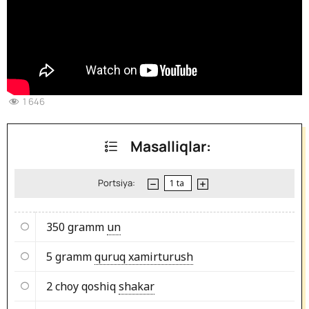
1 646
Masalliqlar:
Portsiya:
350 gramm
un
5 gramm
quruq xamirturush
2 choy qoshiq
shakar