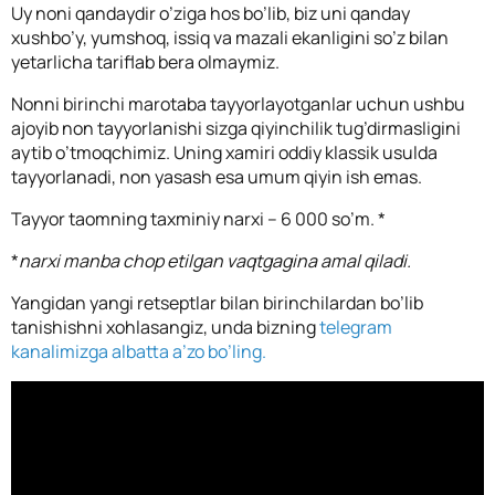
Uy noni qandaydir o’ziga hos bo’lib, biz uni qanday
xushbo’y, yumshoq, issiq va mazali ekanligini so’z bilan
yetarlicha tariflab bera olmaymiz.
Nonni birinchi marotaba tayyorlayotganlar uchun ushbu
ajoyib non tayyorlanishi sizga qiyinchilik tug’dirmasligini
aytib o’tmoqchimiz. Uning xamiri oddiy klassik usulda
tayyorlanadi, non yasash esa umum qiyin ish emas.
Tayyor taomning taxminiy narxi – 6 000 so’m. *
*
narxi manba chop etilgan vaqtgagina amal qiladi.
Yangidan yangi retseptlar bilan birinchilardan bo’lib
tanishishni xohlasangiz, unda bizning
telegram
kanalimizga albatta a’zo bo’ling.