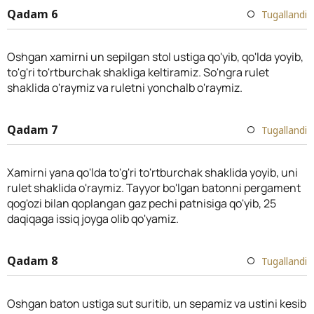
Qadam 6
Tugallandi
Oshgan xamirni un sepilgan stol ustiga qo'yib, qo'lda yoyib,
to'g'ri to'rtburchak shakliga keltiramiz. So'ngra rulet
shaklida o'raymiz va ruletni yonchalb o'raymiz.
Qadam 7
Tugallandi
Xamirni yana qo'lda to'g'ri to'rtburchak shaklida yoyib, uni
rulet shaklida o'raymiz. Tayyor bo'lgan batonni pergament
qog'ozi bilan qoplangan gaz pechi patnisiga qo'yib, 25
daqiqaga issiq joyga olib qo'yamiz.
Qadam 8
Tugallandi
Oshgan baton ustiga sut suritib, un sepamiz va ustini kesib