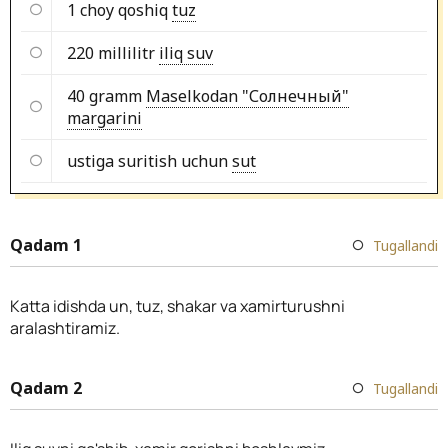
1 choy qoshiq
tuz
220 millilitr
iliq suv
40 gramm
Maselkodan "Солнечный"
margarini
ustiga suritish uchun
sut
Qadam 1
Tugallandi
Katta idishda un, tuz, shakar va xamirturushni
aralashtiramiz.
Qadam 2
Tugallandi