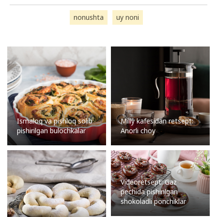
nonushta
uy noni
Ismaloq va pishloq solib
Milly kafesidan retsept:
pishirilgan bulochkalar
Anorli choy
Videoretsept: Gaz
pechida pishirilgan
shokoladli ponchiklar