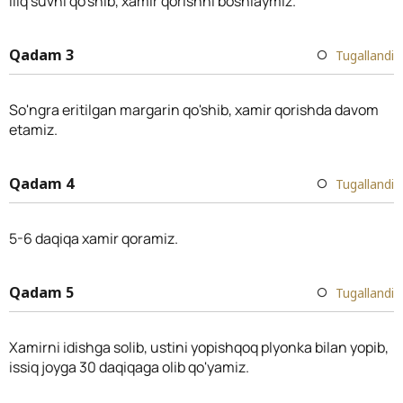
Iliq suvni qo'shib, xamir qorishni boshlaymiz.
Qadam 3
Tugallandi
So'ngra eritilgan margarin qo'shib, xamir qorishda davom
etamiz.
Qadam 4
Tugallandi
5-6 daqiqa xamir qoramiz.
Qadam 5
Tugallandi
Xamirni idishga solib, ustini yopishqoq plyonka bilan yopib,
issiq joyga 30 daqiqaga olib qo'yamiz.