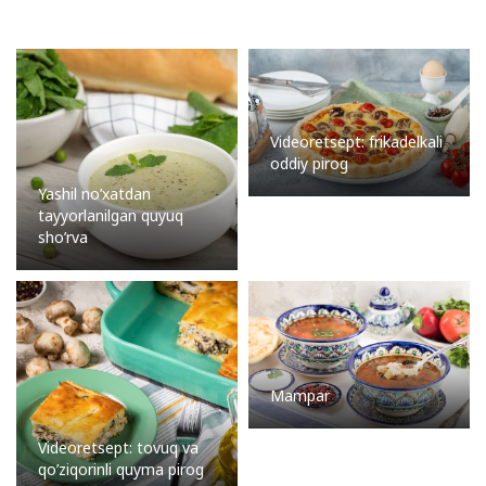
Videoretsept: frikadelkali
oddiy pirog
Yashil no’xatdan
tayyorlanilgan quyuq
sho’rva
Mampar
Videoretsept: tovuq va
qo’ziqorinli quyma pirog