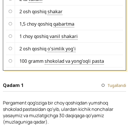
2 osh qoshiq
shakar
1,5 choy qoshiq
qabartma
1 choy qoshiq
vanil shakari
2 osh qoshiq
o'simlik yog'i
100 gramm
shokolad va yong'oqli pasta
Qadam 1
Tugallandi
Pergament qog'oziga bir choy qoshiqdan yumshoq
shokolad pastasidan qo'yib, ulardan kichik nonchalar
yasaymiz va muzlatgichga 30 daqiqaga qo'yamiz
(muzlaguniga qadar).