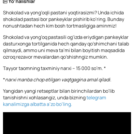
Yo’nalishlar
Shokolad va yong’oqli pastani yoqtirasizmi? Unda ichida
shokolad pastasi bor pankeyklar pishirib ko’ring. Bunday
nonushtadan hech kim bosh tortmasligiga aminmiz!
Shokolad va yong’oq pastasili og’izda eriydigan pankeyklar
dasturxonga tortilganida hech qanday qo’shimchani talab
qilmaydi, ammo uni meva ta’mi bilan boyitish maqsadida
ozroq rezavor mevalardan qo’shishngiz mumkin.
Tayyor taomning taxminiy narxi – 15 000 so’m. *
*
narxi manba chop etilgan vaqtgagina amal qiladi.
Yangidan yangi retseptlar bilan birinchilardan bo’lib
tanishishni xohlasangiz, unda bizning
telegram
kanalimizga albatta a’zo bo’ling.