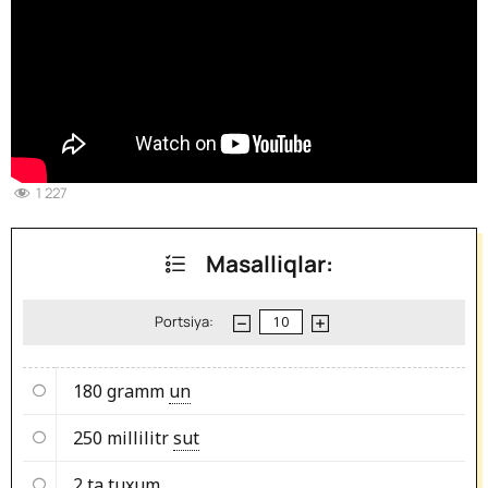
1 227
Masalliqlar:
Portsiya:
180 gramm
un
250 millilitr
sut
2 ta
tuxum