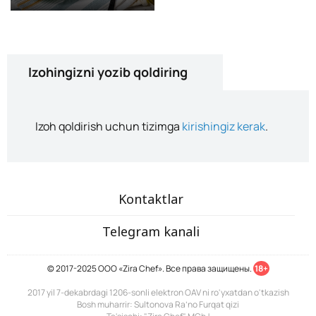
Izohingizni yozib qoldiring
Izoh qoldirish uchun tizimga
kirishingiz kerak
.
Kontaktlar
Telegram kanali
© 2017-2025 ООО «Zira Chef». Все права защищены.
18+
2017 yil 7-dekabrdagi 1206-sonli elektron OAV ni ro'yxatdan o'tkazish
Bosh muharrir: Sultonova Ra’no Furqat qizi