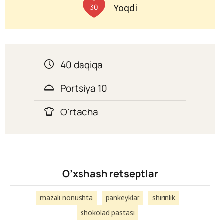
Yoqdi
30
40 daqiqa
Portsiya 10
O’rtacha
O’xshash retseptlar
mazali nonushta
pankeyklar
shirinlik
shokolad pastasi