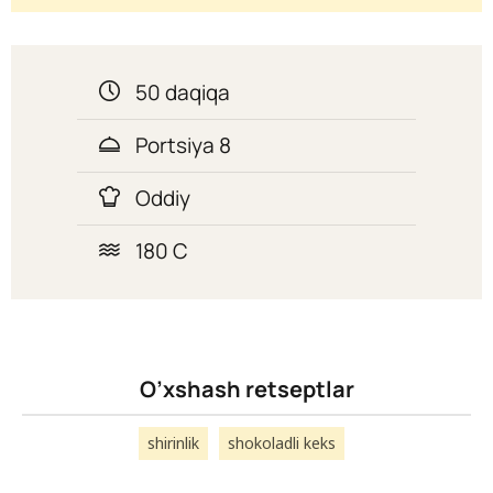
50 daqiqa
Portsiya 8
Oddiy
180 C
O’xshash retseptlar
shirinlik
shokoladli keks