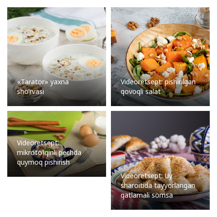
«Tarator» yaxna
Videoretsept: pishirilgan
sho’rvasi
qovoqli salat
Videoretsept:
mikroto’lqinli pechda
quymoq pishirish
Videoretsept: Uy
sharoitida tayyorlangan
qatlamali somsa