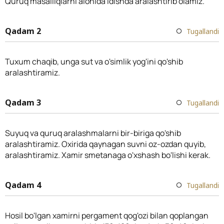
Quruq masalliqlarni alohida idishda aralashtirib olamiz.
Qadam 2
Tugallandi
Tuxum chaqib, unga sut va o'simlik yog'ini qo'shib
aralashtiramiz.
Qadam 3
Tugallandi
Suyuq va quruq aralashmalarni bir-biriga qo'shib
aralashtiramiz. Oxirida qaynagan suvni oz-ozdan quyib,
aralashtiramiz. Xamir smetanaga o'xshash bo'lishi kerak.
Qadam 4
Tugallandi
Hosil bo'lgan xamirni pergament qog'ozi bilan qoplangan