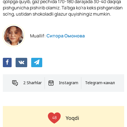
qolipga quyib, gaz pechida 170-180 darajada 30-40 daqiqa
pishgunicha pishirib olamiz. Ta'bga ko'ra keks pishganidan
so'ng, ustidan shokoladli glazur quyishingiz mumkin.
Muallif:
Ситора Омонова
2 Sharhlar
Instagram
Telegram-канал
Yoqdi
48