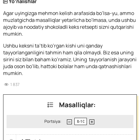
Yo’nalishlar
Agar uyingizga mehmon kelish arafasida bo’lsa-yu, ammo
muzlatgichda masalliqlar yetarlicha bo’lmasa, unda ushbu
ajoyib va noodatiy shokoladli keks retsepti sizni qutqarishi
mumkin.
Ushbu keksni ta’tib ko’rgan kishi uni qanday
tayyorlanganligini tahmin ham qila olmaydi. Biz esa uning
sirini siz bilan baham ko’ramiz. Uning tayyorlanish jarayoni
juda oson bo’lib, hattoki bolalar ham unda qatnashishlari
mumkin.
1 837
Masalliqlar:
Portsiya: