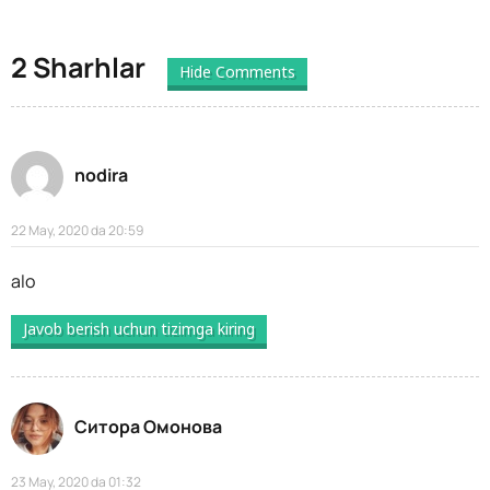
2 Sharhlar
Hide Comments
nodira
22 May, 2020 da 20:59
alo
Javob berish uchun tizimga kiring
Ситора Омонова
23 May, 2020 da 01:32