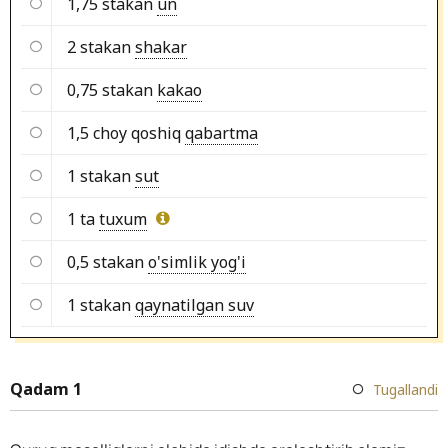
1,75 stakan
un
2 stakan
shakar
0,75 stakan
kakao
1,5 choy qoshiq
qabartma
1 stakan
sut
1 ta
tuxum
0,5 stakan
o'simlik yog'i
1 stakan
qaynatilgan suv
Qadam 1
Tugallandi