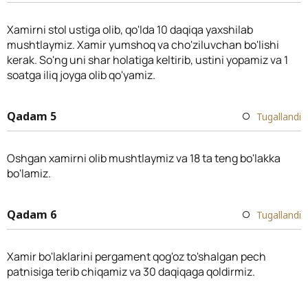
Xamirni stol ustiga olib, qo'lda 10 daqiqa yaxshilab
mushtlaymiz. Xamir yumshoq va cho'ziluvchan bo'lishi
kerak. So'ng uni shar holatiga keltirib, ustini yopamiz va 1
soatga iliq joyga olib qo'yamiz.
Qadam 5
Tugallandi
Oshgan xamirni olib mushtlaymiz va 18 ta teng bo'lakka
bo'lamiz.
Qadam 6
Tugallandi
Xamir bo'laklarini pergament qog'oz to'shalgan pech
patnisiga terib chiqamiz va 30 daqiqaga qoldirmiz.