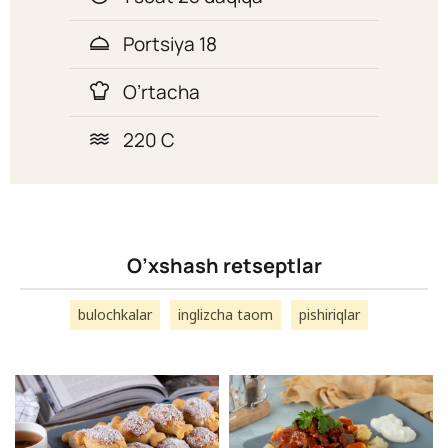
Portsiya 18
O’rtacha
220 C
O’xshash retseptlar
bulochkalar
inglizcha taom
pishiriqlar