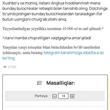
Xushbo’y va momiq, Vatani Angliya hisoblanmish mana
bunday bulochkalar retsepti bilan tanishib oling.
Dolchinga
to’yinib pishgan bunday bulochkalardan taraladigan ifor
butun uyingizni chulg’ab olishi aniq.
Tayyorlaniladigan yegulikka taxminan 10 000 so’m sarf qilinadi.*
*
narxi manba chop etilgan vaqtgagina amal qiladi.
Yangidan yangi retseptlar bilan birinchilardan bo’lib tanishishni
xohlasangiz, unda bizning
telegram kanalimizga albatta a’zo
bo’ling.
2 792
Masalliqlar:
Portsiya: