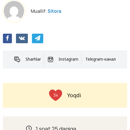
Muallif:
Sitora
Sharhlar
Instagram
Telegram-канал
Yoqdi
34
1 soat 25 daqiqa