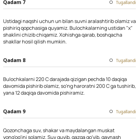
Qadam 7
Tugallandi
Ustidagi naqshi uchun un bilan suvni aralashtirib olamiz va
pishiriq qopchasiga quyamiz. Bulochkalarning ustidan "x"
shaklini chizib chiqamiz. Xohishga qarab, boshqacha
shakllar hosil qilish mumkin.
Qadam 8
Tugallandi
Bulochkalarni 220 C darajada qizigan pechda 10 daqiqa
davomida pishirib olamiz, so'ng haroratni 200 C ga tushirib,
yana 12 daqiqa davomida pishiramiz.
Qadam 9
Tugallandi
Qozonchaga suv, shakar va maydalangan muskat
yong'og'ini solamiz. Suv quyib, gazga qo'yib, qaynash