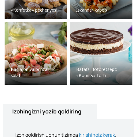
«Konfetka» pechenyesi
Iskandar-kabob
Baqlajon va brinzali iliq
Batafsil fotoretsept:
salat
«Bounty» torti
Izohingizni yozib qoldiring
Izoh qoldirish uchun tizimga
kirishingiz kerak
.