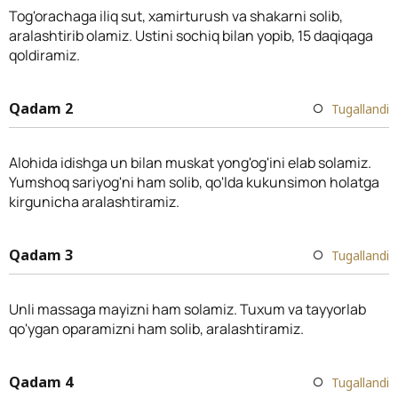
Tog'orachaga iliq sut, xamirturush va shakarni solib,
aralashtirib olamiz. Ustini sochiq bilan yopib, 15 daqiqaga
qoldiramiz.
Qadam 2
Tugallandi
Alohida idishga un bilan muskat yong'og'ini elab solamiz.
Yumshoq sariyog'ni ham solib, qo'lda kukunsimon holatga
kirgunicha aralashtiramiz.
Qadam 3
Tugallandi
Unli massaga mayizni ham solamiz. Tuxum va tayyorlab
qo'ygan oparamizni ham solib, aralashtiramiz.
Qadam 4
Tugallandi