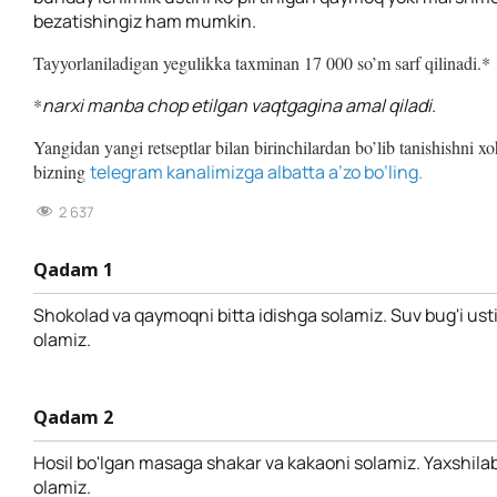
bezatishingiz ham mumkin.
Tayyorlaniladigan yegulikka taxminan 17 000 so’m sarf qilinadi.*
*
narxi manba chop etilgan vaqtgagina amal qiladi.
Yangidan yangi retseptlar bilan birinchilardan bo’lib tanishishni x
bizning
telegram kanalimizga albatta a’zo bo’ling.
2 637
Qadam 1
Shokolad va qaymoqni bitta idishga solamiz. Suv bug'i ustig
olamiz.
Qadam 2
Hosil bo'lgan masaga shakar va kakaoni solamiz. Yaxshilab
olamiz.