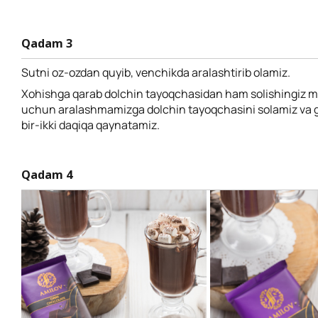
Qadam 3
Sutni oz-ozdan quyib, venchikda aralashtirib olamiz.
Xohishga qarab dolchin tayoqchasidan ham solishingiz 
uchun aralashmamizga dolchin tayoqchasini solamiz va g
bir-ikki daqiqa qaynatamiz.
Qadam 4