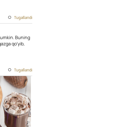
Tugallandi
mumkin. Buning
azga qo'yib,
Tugallandi