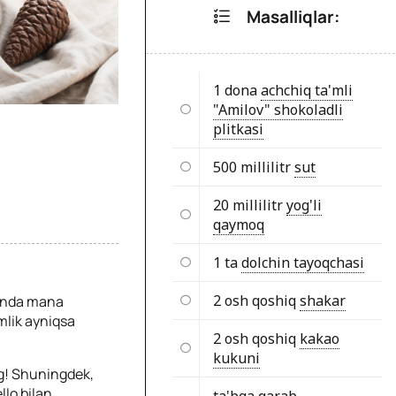
Masalliqlar:
1 dona
achchiq ta'mli
"Amilov" shokoladli
plitkasi
500 millilitr
sut
20 millilitr
yog'li
qaymoq
1 ta
dolchin tayoqchasi
2 osh qoshiq
shakar
 unda mana
mlik ayniqsa
2 osh qoshiq
kakao
kukuni
ing! Shuningdek,
llo bilan