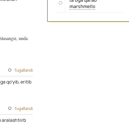
ta'bga qarab
marshmello
ohlasangiz, unda
Tugallandi
a qo'yib, eritib
Tugallandi
 aralashtiirb