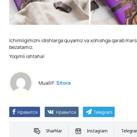
Ichimligimizni idishlarga quyamiz va xohishga qarab mars
bezatamiz.
Yoqimli ishtaha!
Muallif:
Sitora
Нравится
Нравится
Telegram
Sharhlar
Instagram
Telegr