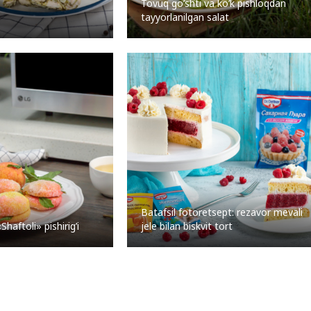
Tovuq go’shti va ko’k pishloqdan
tayyorlanilgan salat
Batafsil fotoretsept: rezavor mevali
haftoli» pishirig’i
jele bilan biskvit tort