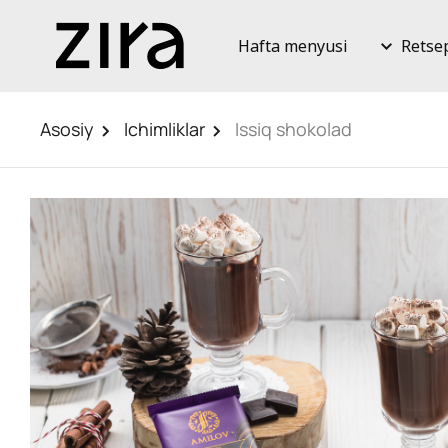
Hafta menyusi
Retse
Asosiy
Ichimliklar
Issiq shokolad