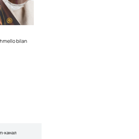
hmello bilan
am-канал