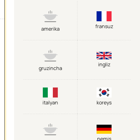
fransuz
amerika
ingliz
gruzincha
italyan
koreys
nemis