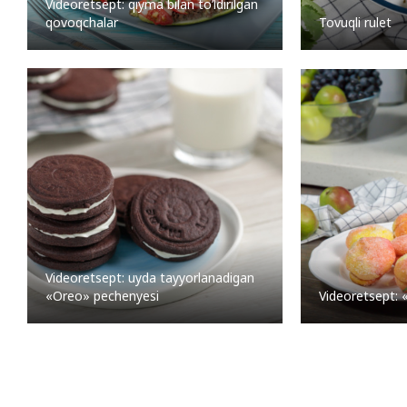
Videoretsept: qiyma bilan to’ldirilgan
Tovuqli rulet
qovoqchalar
Videoretsept: uyda tayyorlanadigan
«Oreo» pechenyesi
Videoretsept: «S