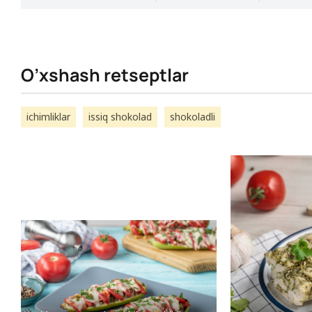
O’xshash retseptlar
ichimliklar
issiq shokolad
shokoladli