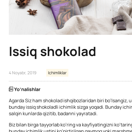
Issiq shokolad
4 Noyabr, 2019
Ichimliklar
Yo’nalishlar
Agarda Siz ham shokolad ishqibozlaridan biri bo’lsangiz,
bunday issiq shokoladli ichimlik sizga yoqadi. Bunday ichi
salqin kunlarda qizitib, badanni yayratadi.
Biz bilan birga tayyorlab ko’ring va kayfiyatingizni ko’tar
bunday ichimlik ustini ko’pirtirilgan qaymoq yoki marshme