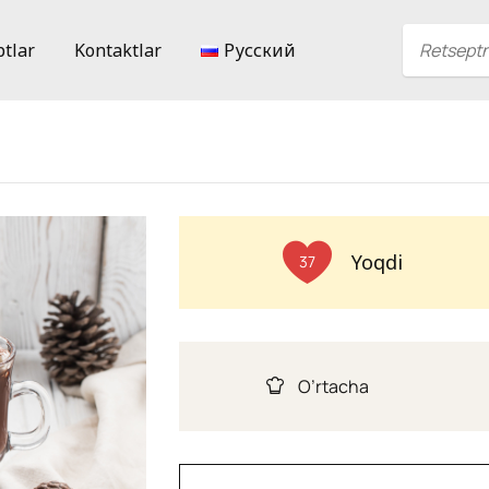
ptlar
Kontaktlar
Русский
Yoqdi
37
O’rtacha