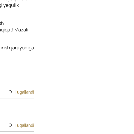
i yegulik
sh
qiqat! Mazali
hirish jarayoniga
Tugallandi
Tugallandi