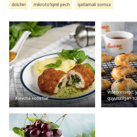
dolchin
mikroto'lqinli pech
qatlamali somsa
Videoretsept: 
Kievcha kotletlar
quyultirilgan su