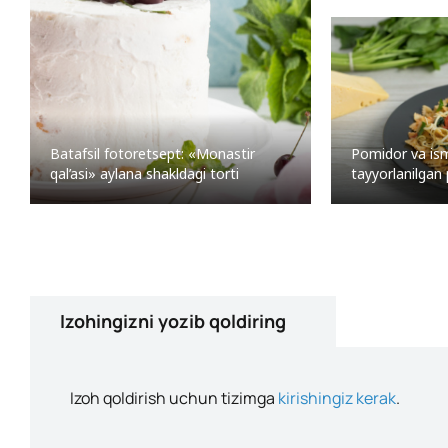
Pomidor va ism
Batafsil fotoretsept: «Monastir
tayyorlanilgan
qal’asi» aylana shakldagi torti
Izohingizni yozib qoldiring
Izoh qoldirish uchun tizimga
kirishingiz kerak
.