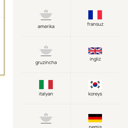
fransuz
amerika
ingliz
gruzincha
italyan
koreys
nemis