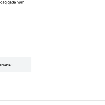
5 daqiqada ham
am-канал