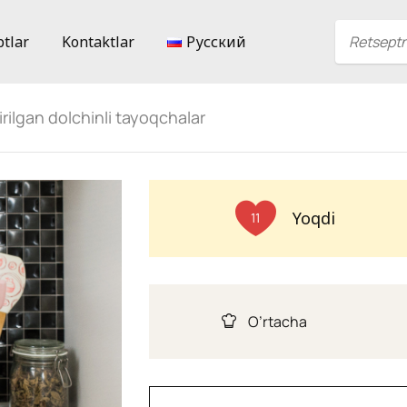
ptlar
Kontaktlar
Русский
irilgan dolchinli tayoqchalar
Yoqdi
11
O’rtacha