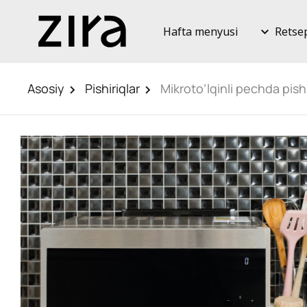
Hafta menyusi
Retse
Asosiy
Pishiriqlar
Mikroto’lqinli pechda pish