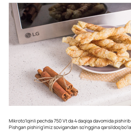
Mikroto'lqinli pechda 750 Vt da 4 daqiqa davomida pishirib
Pishgan pishirig'imiz sovigandan so'nggina qarsildoq bo'lad