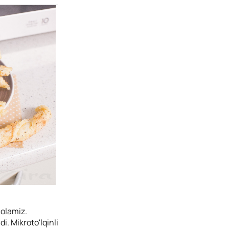
 olamiz.
i. Mikroto'lqinli