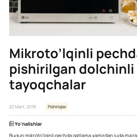
Mikroto’lqinli pech
pishirilgan dolchinli
tayoqchalar
22 Mart, 2018
Pishiriqlar
Yo’nalishlar
Bugun mikroto’lqinli pechda qatlama xamirdan juda maza