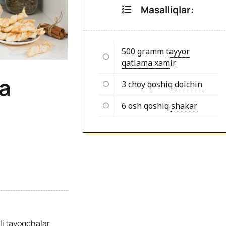
Masalliqlar:
500 gramm
tayyor
qatlama xamir
da
3 choy qoshiq
dolchin
6 osh qoshiq
shakar
li tayoqchalar