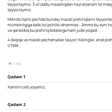
tayyorlaymiz. 3 xil oddiy masalliqdan hayratlanarli ta’mdag
tayyorlaymiz.
Mikroto’lqinli pechda bunday mazali pishiriqlarni tayyorla
mumkinligiga balki ko’pchilik ishonmas… Ammo bu ayni ha
va qarsildoq bu pishiriq bolalarga ham juda yoqadi.
4 daqiqa va mazali pechenyelar tayyor! Kelinglar, endi pis
o’tsak.
1 780
Qadam 1
Xamirni olib yoyamiz.
Qadam 2