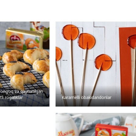
yong’oq va qaynatilgan
tli rogaliklar
Karamelli obakidandonlar