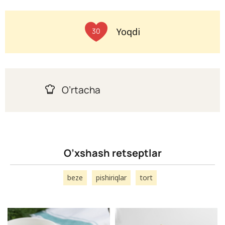
Yoqdi
30
O’rtacha
O’xshash retseptlar
beze
pishiriqlar
tort