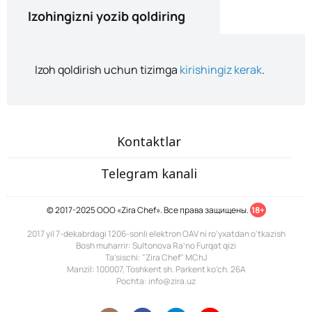
Izohingizni yozib qoldiring
Izoh qoldirish uchun tizimga
kirishingiz kerak
.
Kontaktlar
Telegram kanali
© 2017-2025 ООО «Zira Chef». Все права защищены.
18+
2017 yil 7-dekabrdagi 1206-sonli elektron OAV ni ro'yxatdan o'tkazish
Bosh muharrir: Sultonova Ra’no Furqat qizi
Ta'sischi: "Zira Chef" MChJ
Manzil: 100007, Toshkent sh. Parkent ko'ch. 26A
Pochta: info@zira.uz