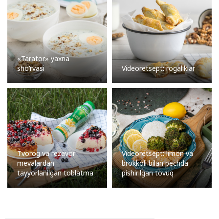
«Tarator» yaxna
sho’rvasi
Videoretsept: rogaliklar
Tvorog va rezavor
Videoretsept: limon va
mevalardan
brokkoli bilan pechda
tayyorlanilgan toblatma
pishirilgan tovuq