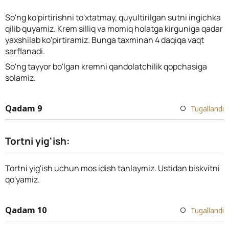
So'ng ko'pirtirishni to'xtatmay, quyultirilgan sutni ingichka
qilib quyamiz. Krem silliq va momiq holatga kirguniga qadar
yaxshilab ko'pirtiramiz. Bunga taxminan 4 daqiqa vaqt
sarflanadi.
So'ng tayyor bo'lgan kremni qandolatchilik qopchasiga
solamiz.
Qadam 9
Tugallandi
Tortni yig'ish:
Tortni yig'ish uchun mos idish tanlaymiz. Ustidan biskvitni
qo'yamiz.
Qadam 10
Tugallandi