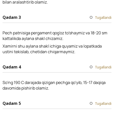
bilan aralashtirib olamiz.
Qadam 3
Tugallandi
Pech patnisiga pergament qog'oz to'shaymiz va 18-20 sm
kattalikda aylana shakl chizamiz.
Xamirni shu aylana shakl ichiga quyamiz va lopatkada
ustini tekislab, chetidan chiqarmaymiz.
Qadam 4
Tugallandi
So'ng 190 С darajada qizigan pechga qo'yib, 15-17 daqiqa
davomida pishirib olamiz.
Qadam 5
Tugallandi