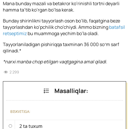
Mana bunday mazali va betakror ko’rinishli tortni deyarli
hamma ta’tib ko’rgan bo’lsa kerak.
Bunday shirinlikni tayyorlash oson bo’lib, faqatgina beze
tayyorlashdan ko’pchilik cho’chiydi. Ammo bizning
batafsil
retseptimiz
bu muammoga yechim bo’la oladi.
Tayyorlaniladigan pishiriqqa taxminan 36 000 soʻm sarf
qilinadi.*
*narxi manba chop etilgan vaqtgagina amal qiladi.
2 299
Masalliqlar:
BISKVITIGA:
2 ta
tuxum